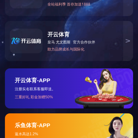
具。2.2检查板料的长度、宽度和直度，不直度≤1／1000，如不
直度达到要求，修正，特别是多边形杆一定要保证不直度。2.3
调大折弯机折弯深度，确定板料摆放位置。2.4在板料上正确划
线，误差：≤±1mm。2.5正确对线，正确折弯，使管缝达到*
小，同时两条边高底不大于5mm。
上一篇：
河南八棱杆厂家
下一篇：
八棱杆
手机号码
19949181999
手机号码：19949181999
E-mail：770310006@qq.com