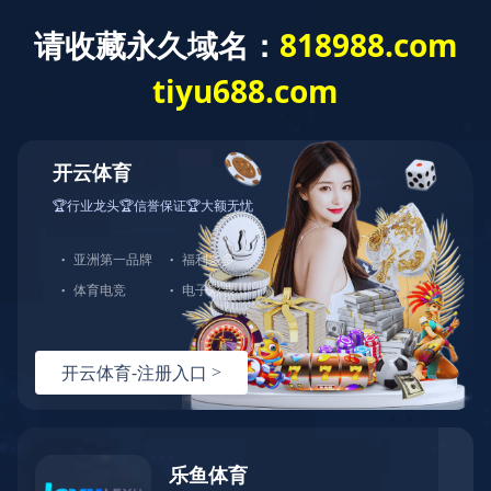
安博（体育中国）官方网站
公司简介
新闻中心
产品展示
当前位置：
>
>
首页
产品展示
龙门架
成功案例
厂区展示
龙门架
联系我们