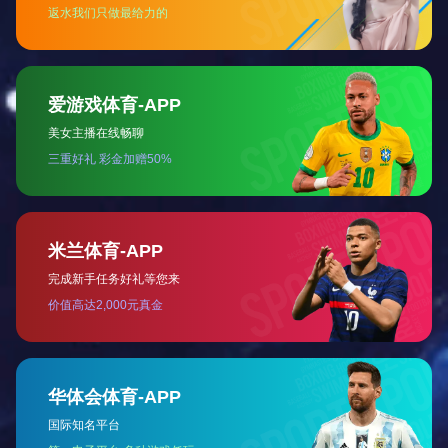
ETC高速龙门架
Read More
ETC龙门架